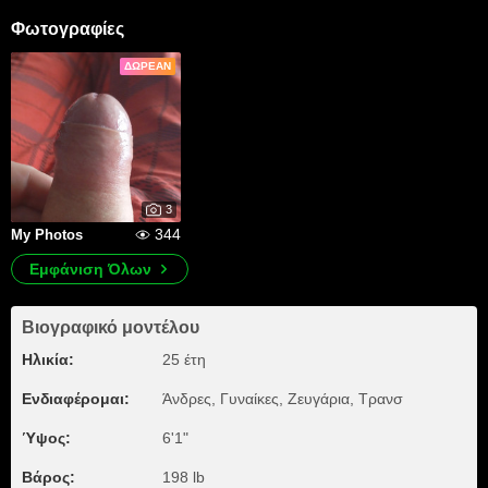
Φωτογραφίες
ΔΩΡΕΆΝ
3
344
My Photos
Εμφάνιση Όλων
Βιογραφικό μοντέλου
Ηλικία:
25 έτη
Ενδιαφέρομαι:
Άνδρες, Γυναίκες, Zευγάρια, Τρανσ
Ύψος:
6'1"
Βάρος:
198 lb