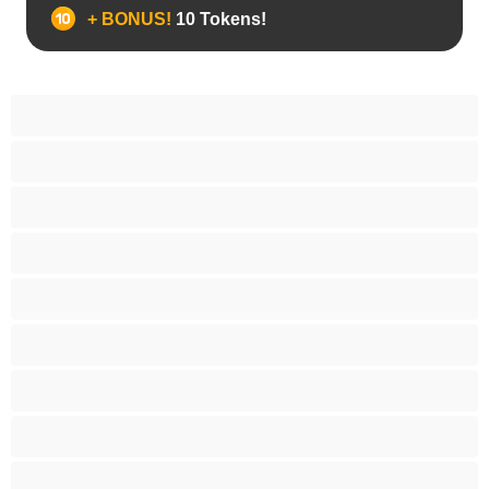
+ BONUS!
10 Tokens!
Bears
Bisexual
Zευγάρια
Γκέι
Ετερoφυλικό
Καλύτερα για Ιδιωτικές συνομιλίες
Κολέγιο
Μεγάλο Πουλί
Μύες