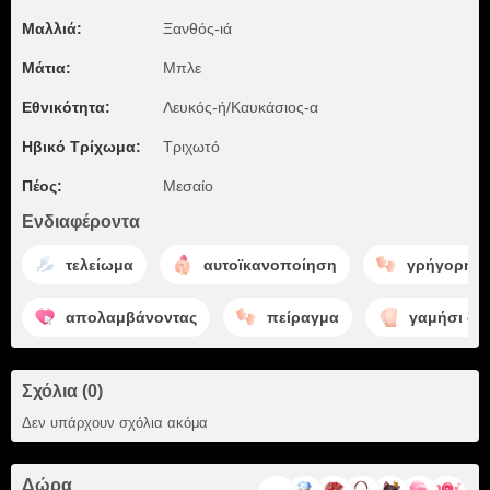
Μαλλιά:
Ξανθός-ιά
Μάτια:
Μπλε
Εθνικότητα:
Λευκός-ή/Καυκάσιος-α
Ηβικό Τρίχωμα:
Τριχωτό
Πέος:
Μεσαίο
Ενδιαφέροντα
τελείωμα
αυτοϊκανοποίηση
γρήγορη α
απολαμβάνοντας
πείραγμα
γαμήσι στ
Σχόλια (0)
Δεν υπάρχουν σχόλια ακόμα
Δώρα