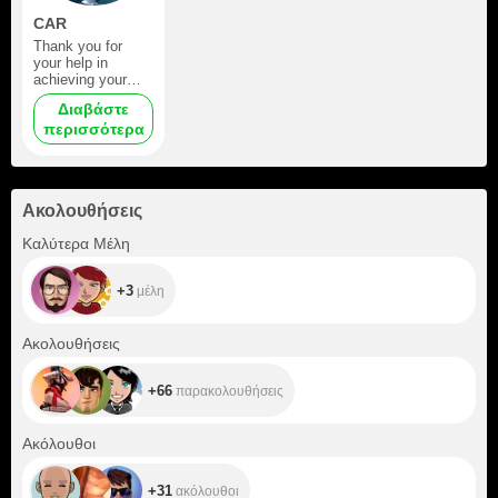
CAR
Thank you for
your help in
achieving your
dream.
Διαβάστε
περισσότερα
Ακολουθήσεις
+3
Καλύτερα Μέλη
+3
μέλη
+66
Ακολουθήσεις
+66
παρακολουθήσεις
+31
Ακόλουθοι
+31
ακόλουθοι