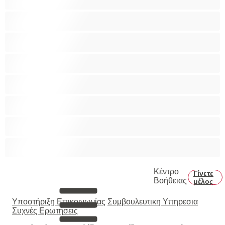
Γκέι
Ετερoφυλικό
Καλύτερα για Ιδιωτικές συνομιλίες
Κολέγιο
Μεγάλο Πουλί
Μύες
Πρωκτικό
Κέντρο
Γίνετε
Βοήθειας
μέλος
Υποστήριξη Επικοινωνίας
Συμβουλευτικη Υπηρεσια
Συχνές Ερωτήσεις