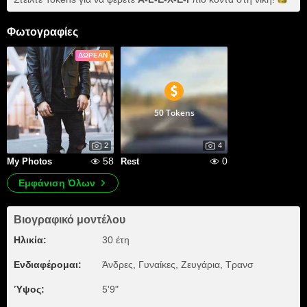
Φωτογραφίες
ΔΩΡΕΆΝ
50 Tokens
2
4
58
0
My Photos
Rest
Εμφάνιση Όλων
Βιογραφικό μοντέλου
Ηλικία:
30 έτη
Ενδιαφέρομαι:
Άνδρες, Γυναίκες, Zευγάρια, Τρανσ
Ύψος:
5'9"