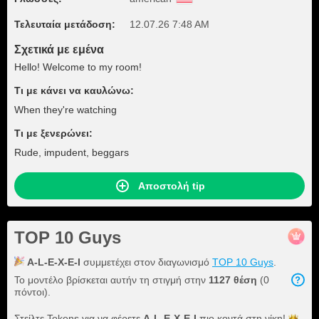
Τελευταία μετάδοση:
12.07.26 7:48 AM
Σχετικά με εμένα
Hello! Welcome to my room!
Τι με κάνει να καυλώνω:
When they're watching
Τι με ξενερώνει:
Rude, impudent, beggars
Αποστολή tip
TOP 10 Guys
A-L-E-X-E-I
συμμετέχει στον διαγωνισμό
TOP 10 Guys
.
Το μοντέλο βρίσκεται αυτήν τη στιγμή στην
1127 θέση
(0
πόντοι).
Στείλτε Tokens για να φέρετε
A-L-E-X-E-I
πιο κοντά στη
νίκη!