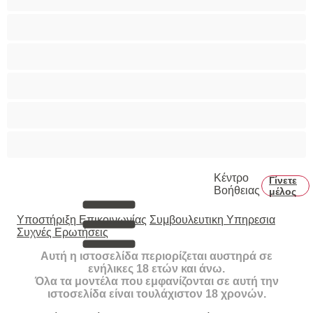
Καλύτερα για Ιδιωτικές συνομιλίες
Κολέγιο
Μεγάλο Πουλί
Μύες
Πρωκτικό
Κέντρο
Γίνετε
Βοήθειας
μέλος
Υποστήριξη Επικοινωνίας
Συμβουλευτικη Υπηρεσια
Συχνές Ερωτήσεις
Αυτή η ιστοσελίδα περιορίζεται αυστηρά σε
ενήλικες 18 ετών και άνω.
Όλα τα μοντέλα που εμφανίζονται σε αυτή την
ιστοσελίδα είναι τουλάχιστον 18 χρονών.