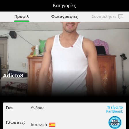
Κατηγορίες
Adicto8
Προφίλ
Φωτογραφίες
Συνομιλήστε
Adicto8
Για:
Άνδρας
Τι είναι το
FanBoost;
Γλώσσες:
Ισπανικά