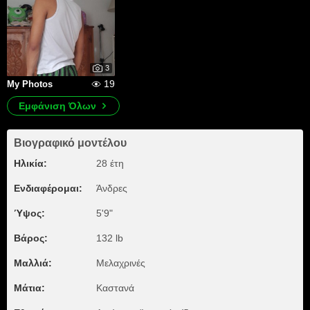
3
19
My Photos
Εμφάνιση Όλων
Βιογραφικό μοντέλου
Ηλικία:
28 έτη
Ενδιαφέρομαι:
Άνδρες
Ύψος:
5'9"
Βάρος:
132 lb
Μαλλιά:
Μελαχρινές
Μάτια:
Καστανά