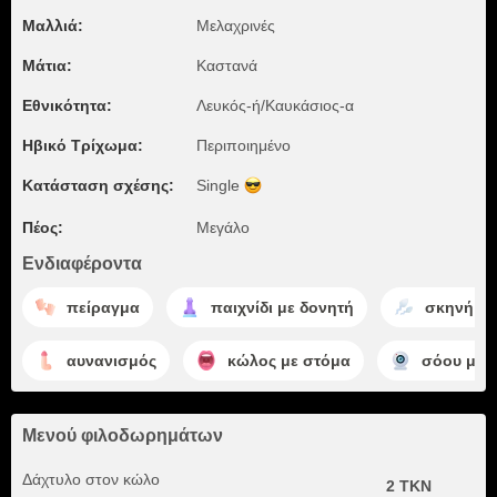
Μαλλιά:
Μελαχρινές
Μάτια:
Καστανά
Εθνικότητα:
Λευκός-ή/Καυκάσιος-α
Ηβικό Τρίχωμα:
Περιποιημένο
Κατάσταση σχέσης:
Single
Πέος:
Μεγάλο
Ενδιαφέροντα
πείραγμα
παιχνίδι με δονητή
σκηνή χυ
αυνανισμός
κώλος με στόμα
σόου με 
Μενού φιλοδωρημάτων
Δάχτυλο στον κώλο
2 TKN