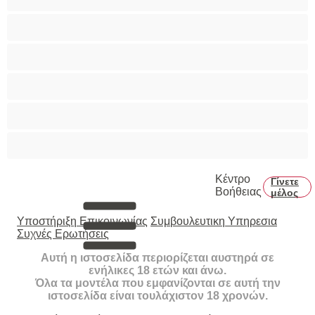
Καλύτερα για Ιδιωτικές συνομιλίες
Κολέγιο
Μεγάλο Πουλί
Μύες
Πρωκτικό
Κέντρο
Γίνετε
Βοήθειας
μέλος
Υποστήριξη Επικοινωνίας
Συμβουλευτικη Υπηρεσια
Συχνές Ερωτήσεις
Αυτή η ιστοσελίδα περιορίζεται αυστηρά σε
ενήλικες 18 ετών και άνω.
Όλα τα μοντέλα που εμφανίζονται σε αυτή την
ιστοσελίδα είναι τουλάχιστον 18 χρονών.