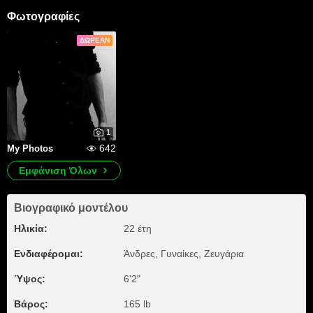
Φωτογραφίες
ΔΩΡΕΆΝ
1
642
My Photos
Εμφάνιση Όλων
Βιογραφικό μοντέλου
Ηλικία:
22 έτη
Ενδιαφέρομαι:
Άνδρες, Γυναίκες, Zευγάρια
Ύψος:
6'2"
Βάρος:
165 lb