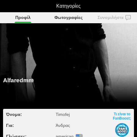
Κατηγορίες
Alfaredmm
Προφίλ
Φωτογραφίες
Συνομιλήστε
Alfaredmm
Όνομα:
Timofej
Τι είναι το
FanBoost;
Για:
Άνδρας
Γλώσσες:
american