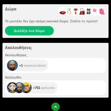
Δώρα
Το μοντέλο δεν έχει ακόμη εικονικά δώρα. Στείλτε το πρώτο!
Διαλέξτε ένα δώρο
Ακολουθήσεις
+1
Ακολουθήσεις
+1
παρακολούθηση
+701
Ακόλουθοι
+701
ακόλουθοι