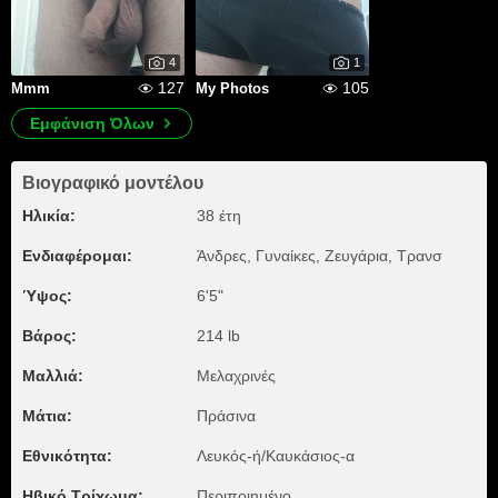
4
1
127
105
Mmm
My Photos
Εμφάνιση Όλων
Βιογραφικό μοντέλου
Ηλικία:
38 έτη
Ενδιαφέρομαι:
Άνδρες, Γυναίκες, Zευγάρια, Τρανσ
Ύψος:
6'5"
Βάρος:
214 lb
Μαλλιά:
Μελαχρινές
Μάτια:
Πράσινα
Εθνικότητα:
Λευκός-ή/Καυκάσιος-α
Ηβικό Τρίχωμα:
Περιποιημένο