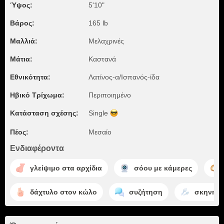
Ύψος:
5'10"
Βάρος:
165 lb
Μαλλιά:
Μελαχρινές
Μάτια:
Καστανά
Εθνικότητα:
Λατίνος-α/Ισπανός-ίδα
Ηβικό Τρίχωμα:
Περιποιημένο
Κατάσταση σχέσης:
Single
Πέος:
Μεσαίο
Ενδιαφέροντα
γλείψιμο στα αρχίδια
σόου με κάμερες
δάχτυλο στον κώλο
συζήτηση
σκηνή χ