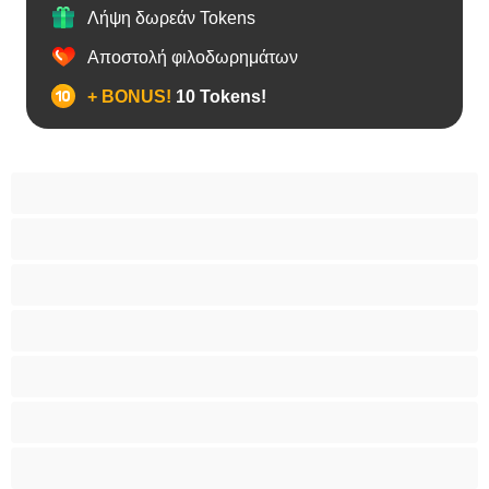
Λήψη δωρεάν Tokens
Αποστολή φιλοδωρημάτων
+ BONUS!
10 Tokens!
Bears
Bisexual
Zευγάρια
Γκέι
Ετερoφυλικό
Καλύτερα για Ιδιωτικές συνομιλίες
Κολέγιο