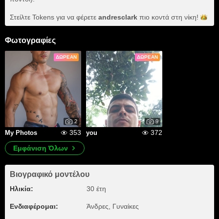
Στείλτε Tokens για να φέρετε
andresclark
πιο κοντά στη
νίκη!
Φωτογραφίες
ΔΩΡΕΆΝ
ΔΩΡΕΆΝ
2
9
353
372
My Photos
you
Εμφάνιση Όλων
Βιογραφικό μοντέλου
Ηλικία:
30 έτη
Ενδιαφέρομαι:
Άνδρες, Γυναίκες