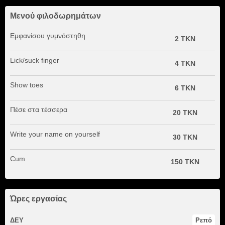
Μενού φιλοδωρημάτων
Εμφανίσου γυμνόστηθη
2 TKN
Lick/suck finger
4 TKN
Show toes
6 TKN
Πέσε στα τέσσερα
20 TKN
Write your name on yourself
30 TKN
Cum
150 TKN
Ώρες εργασίας
ΔΕΥ
Ρεπό