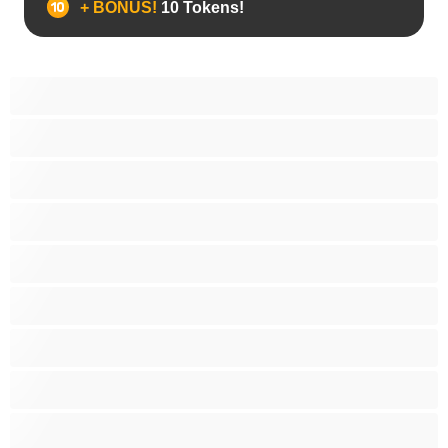
+ BONUS!
10 Tokens!
Bears
Bisexual
Zευγάρια
Γκέι
Ετερoφυλικό
Καλύτερα για Ιδιωτικές συνομιλίες
Κολέγιο
Μεγάλο Πουλί
Μύες