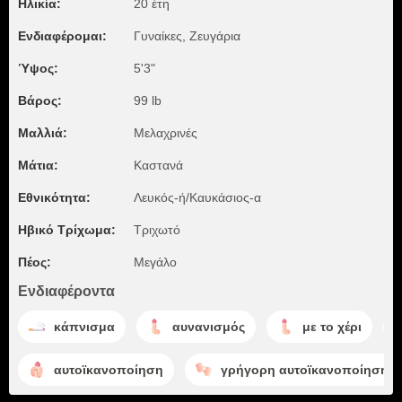
Ηλικία:
20 έτη
Ενδιαφέρομαι:
Γυναίκες, Zευγάρια
Ύψος:
5'3"
Βάρος:
99 lb
Μαλλιά:
Μελαχρινές
Μάτια:
Καστανά
Εθνικότητα:
Λευκός-ή/Καυκάσιος-α
Ηβικό Τρίχωμα:
Τριχωτό
Πέος:
Μεγάλο
Ενδιαφέροντα
κάπνισμα
αυνανισμός
με το χέρι
αυτοϊκανοποίηση
γρήγορη αυτοϊκανοποίηση