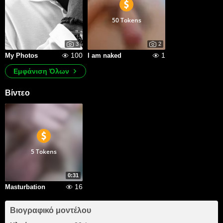
50 Tokens
3
2
100
1
My Photos
I am naked
Εμφάνιση Όλων
Βίντεο
5 Tokens
0:31
16
Masturbation
Βιογραφικό μοντέλου