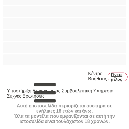
Καλύτερα για Ιδιωτικές συνομιλίες
Κολέγιο
Μεγάλο Πουλί
Μύες
Πρωκτικό
Κέντρο
Γίνετε
Βοήθειας
μέλος
Υποστήριξη Επικοινωνίας
Συμβουλευτικη Υπηρεσια
Συχνές Ερωτήσεις
Αυτή η ιστοσελίδα περιορίζεται αυστηρά σε
ενήλικες 18 ετών και άνω.
Όλα τα μοντέλα που εμφανίζονται σε αυτή την
ιστοσελίδα είναι τουλάχιστον 18 χρονών.