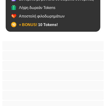
Λήψη δωρεάν Tokens
Αποστολή φιλοδωρημάτων
+ BONUS!
10 Tokens!
Bears
Bisexual
Zευγάρια
Γκέι
Ετερoφυλικό
Καλύτερα για Ιδιωτικές συνομιλίες
Κολέγιο