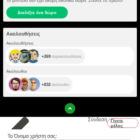
Το μοντέλο δεν έχει ακόμη εικονικά δώρα. Στείλτε το πρώτο!
Διαλέξτε ένα δώρο
Ακολουθήσεις
+269
Ακολουθήσεις
+269
παρακολουθήσεις
+832
Ακόλουθοι
+832
ακόλουθοι
Σύνδεση
Γίνετε
μέλος
Το Όνομα χρήστη σας: