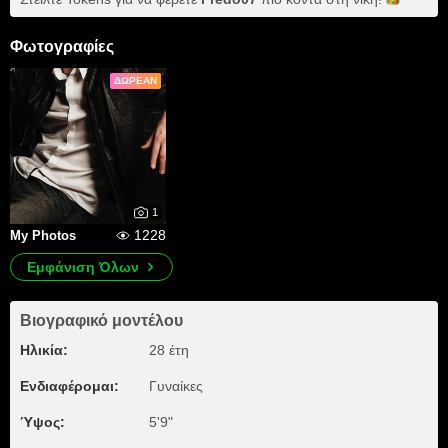
Φωτογραφίες
ΔΩΡΕΆΝ
1
1228
My Photos
Εμφάνιση Όλων
Βιογραφικό μοντέλου
Ηλικία:
28 έτη
Ενδιαφέρομαι:
Γυναίκες
Ύψος:
5'9"