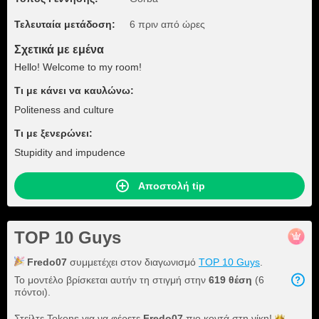
Τελευταία μετάδοση:
6 πριν από ώρες
Σχετικά με εμένα
Hello! Welcome to my room!
Τι με κάνει να καυλώνω:
Politeness and culture
Τι με ξενερώνει:
Stupidity and impudence
Αποστολή tip
TOP 10 Guys
Fredo07
συμμετέχει στον διαγωνισμό
TOP 10 Guys
.
Το μοντέλο βρίσκεται αυτήν τη στιγμή στην
619 θέση
(6
πόντοι).
Στείλτε Tokens για να φέρετε
Fredo07
πιο κοντά στη
νίκη!