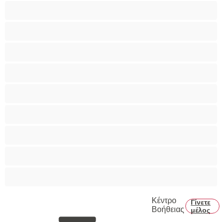
Bisexual
Zευγάρια
Γκέι
Ετερoφυλικό
Καλύτερα για Ιδιωτικές συνομιλίες
Κολέγιο
Μεγάλο Πουλί
Μύες
Πρωκτικό
Κέντρο
Γίνετε
Βοήθειας
μέλος