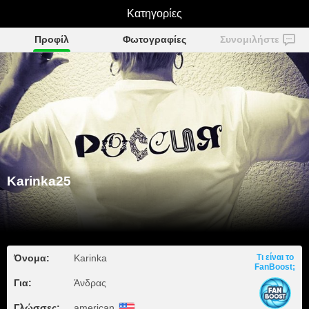
Κατηγορίες
Karinka25
Προφίλ
Φωτογραφίες
Συνομιλήστε
Karinka25
Όνομα:
Karinka
Τι είναι το
FanBoost;
Για:
Άνδρας
Γλώσσες:
american