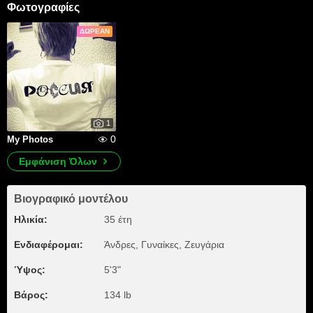
Φωτογραφίες
ΔΩΡΕΆΝ
1
0
My Photos
Εμφάνιση Όλων
Βιογραφικό μοντέλου
Ηλικία:
35 έτη
Ενδιαφέρομαι:
Άνδρες, Γυναίκες, Zευγάρια
Ύψος:
5'3"
Βάρος:
134 lb