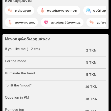
Ενδιαφέροντα
πείραγμα
αυτοϊκανοποίηση
συζήτηση
αυνανισμός
απολαμβάνοντας
γρήγορη
Μενού φιλοδωρημάτων
If you like me (+ 2 cm)
2 TKN
For the mood
5 TKN
Illuminate the head
5 TKN
To lift the "mood"
10 TKN
Question in PM
15 TKN
Remove top