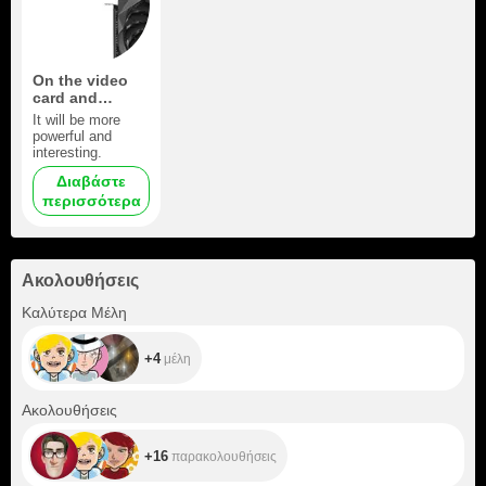
On the video
card and
webcam
It will be more
powerful and
interesting.
Διαβάστε
περισσότερα
Ακολουθήσεις
+4
Καλύτερα Μέλη
+4
μέλη
+16
Ακολουθήσεις
+16
παρακολουθήσεις