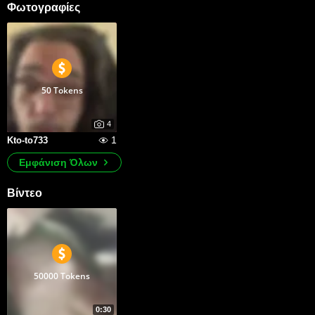
Φωτογραφίες
50 Tokens
4
1
Kto-to733
Εμφάνιση Όλων
Βίντεο
50000 Tokens
0:30