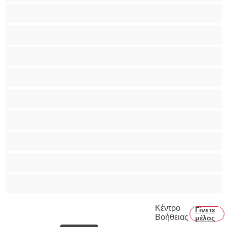
Bisexual
Zευγάρια
Γκέι
Ετερoφυλικό
Καλύτερα για Ιδιωτικές συνομιλίες
Κολέγιο
Μεγάλο Πουλί
Μύες
Πρωκτικό
Κέντρο
Γίνετε
Βοήθειας
μέλος