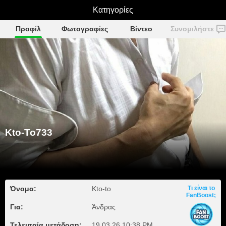
Κατηγορίες
Kto-To733
Προφίλ
Φωτογραφίες
Βίντεο
Συνομιλήστε
Kto-To733
Όνομα:
Kto-to
Τι είναι το
FanBoost;
Για:
Άνδρας
Τελευταία μετάδοση:
19.03.26 10:38 PM