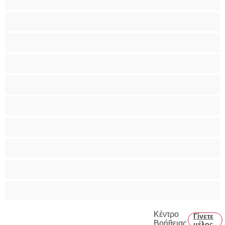
Bisexual
Zευγάρια
Γκέι
Ετερoφυλικό
Καλύτερα για Ιδιωτικές συνομιλίες
Κολέγιο
Μεγάλο Πουλί
Μύες
Πρωκτικό
Κέντρο
Γίνετε
Βοήθειας
μέλος