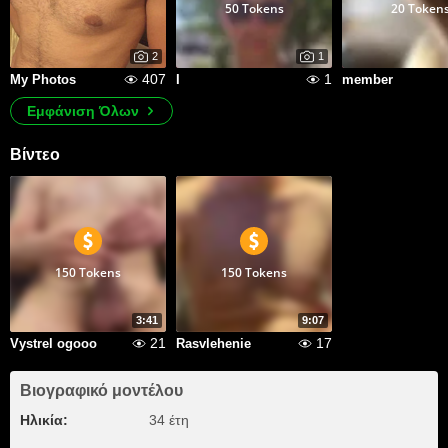
50 Tokens
20 Token
2
1
407
1
My Photos
I
member
Εμφάνιση Όλων
Βίντεο
150 Tokens
150 Tokens
3:41
9:07
21
17
Vystrel ogooo
Rasvlehenie
Βιογραφικό μοντέλου
Ηλικία:
34 έτη