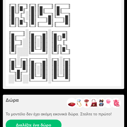
╓─╖╓──╖╓─╖╓────╖╓────╖
║█║║█╓╜║█║║█╓──╜║█╓──╜
║█╙╜╓╜░║█║║█╙──╖║█╙──╖
║█╓╖╙╖░║█║╙──╖█║╙──╖█║
║█║║█╙╖║█║╓──╜█║╓──╜█║
╙─╜╙──╜╙─╜╙────╜╙────╜
╓────╖░╓─────╖░╓────╖
║█╓──╜░║█╓─╖█║░║█╓╖█║
║█╙─╖░░║█║░║█║░║█╙╜╓╜
║█╓─╜░░║█║░║█║░║█╓╖╙╖
║█║░░░░║█╙─╜█║░║█║║█╙╖
╙─╜░░░░╙─────╜░╙─╜╙──╜
╓─╖░╓─╖╓─────╖░╓─╖░╓─╖
║█║░║█║║█╓─╖█║░║█║░║█║
║█╙─╜█║║█║░║█║░║█║░║█║
╙─╖█╓─╜║█║░║█║░║█║░║█║
░░║█║░░║█╙─╜█║░║█╙─╜█║
░░╙─╜░░╙─────╜░╙─────╜
Δώρα
Το μοντέλο δεν έχει ακόμη εικονικά δώρα. Στείλτε το πρώτο!
Διαλέξτε ένα δώρο