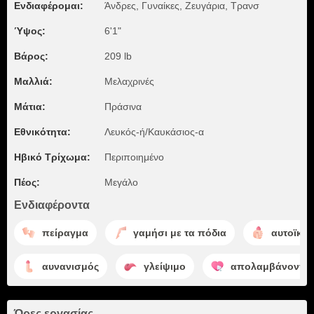
Ενδιαφέρομαι:
Άνδρες, Γυναίκες, Zευγάρια, Τρανσ
Ύψος:
6'1"
Βάρος:
209 lb
Μαλλιά:
Μελαχρινές
Μάτια:
Πράσινα
Εθνικότητα:
Λευκός-ή/Καυκάσιος-α
Ηβικό Τρίχωμα:
Περιποιημένο
Πέος:
Μεγάλο
Ενδιαφέροντα
πείραγμα
γαμήσι με τα πόδια
αυτοϊκα
αυνανισμός
γλείψιμο
απολαμβάνοντα
Ώρες εργασίας