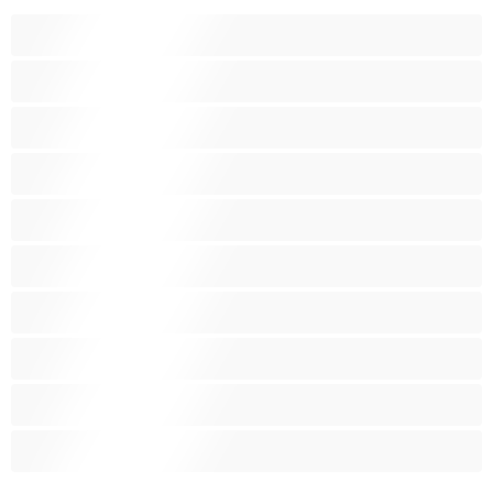
Bears
Bisexual
Zευγάρια
Γκέι
Ετερoφυλικό
Καλύτερα για Ιδιωτικές συνομιλίες
Κολέγιο
Μεγάλο Πουλί
Μύες
Πρωκτικό