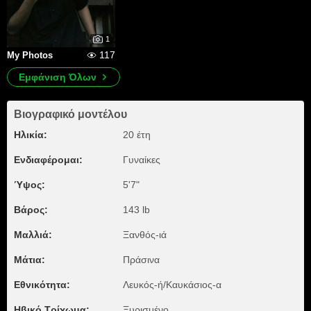
1
117
My Photos
Εμφάνιση Όλων
Βιογραφικό μοντέλου
Ηλικία:
20 έτη
Ενδιαφέρομαι:
Γυναίκες
Ύψος:
5'7"
Βάρος:
143 lb
Μαλλιά:
Ξανθός-ιά
Μάτια:
Πράσινα
Εθνικότητα:
Λευκός-ή/Καυκάσιος-α
Ηβικό Τρίχωμα:
Ξυρισμένο