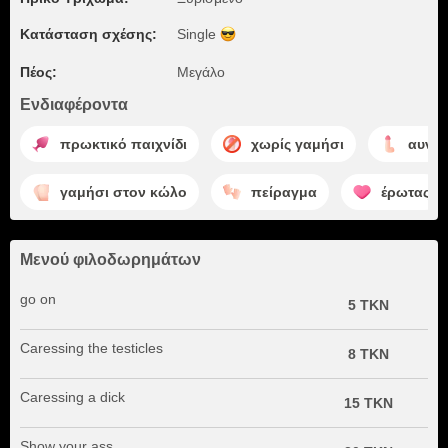
Κατάσταση σχέσης:
Single
Πέος:
Μεγάλο
Ενδιαφέροντα
πρωκτικό παιχνίδι
χωρίς γαμήσι
αυνα
γαμήσι στον κώλο
πείραγμα
έρωτας
Μενού φιλοδωρημάτων
go on
5 TKN
Caressing the testicles
8 TKN
Caressing a dick
15 TKN
Show your ass