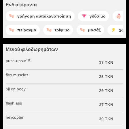
Ενδιαφέροντα
γρήγορη αυτοϊκανοποίηση
γδύσιμο
αυ
πείραγμα
τρίψιμο
μασάζ
χωρί
Μενού φιλοδωρημάτων
push-ups x15
17 TKN
flex muscles
23 TKN
oil on body
29 TKN
flash ass
37 TKN
helicopter
39 TKN