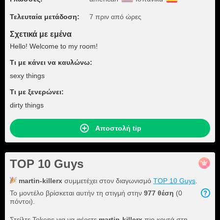
Τελευταία μετάδοση:
7 πριν από ώρες
Σχετικά με εμένα
Hello! Welcome to my room!
Τι με κάνει να καυλώνω:
sexy things
Τι με ξενερώνει:
dirty things
Αποστολή tip
TOP 10 Guys
martin-killerx
συμμετέχει στον διαγωνισμό
TOP 10 Guys
.
Το μοντέλο βρίσκεται αυτήν τη στιγμή στην
977 θέση
(0
πόντοι).
Στείλτε Tokens για να φέρετε
martin-killerx
πιο κοντά στη