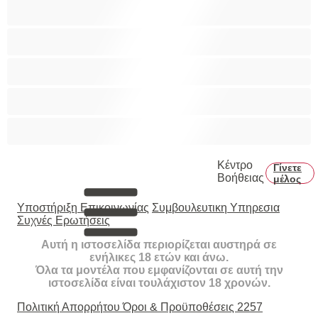
Καλύτερα για Ιδιωτικές συνομιλίες
Κολέγιο
Μεγάλο Πουλί
Μύες
Πρωκτικό
Κέντρο
Γίνετε
Βοήθειας
μέλος
Υποστήριξη Επικοινωνίας
Συμβουλευτικη Υπηρεσια
Συχνές Ερωτήσεις
Αυτή η ιστοσελίδα περιορίζεται αυστηρά σε
ενήλικες 18 ετών και άνω.
Όλα τα μοντέλα που εμφανίζονται σε αυτή την
ιστοσελίδα είναι τουλάχιστον 18 χρονών.
Πολιτική Απορρήτου
Όροι & Προϋποθέσεις
2257