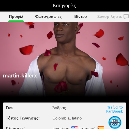
martin-killerx
Κατηγορίες
Προφίλ
Φωτογραφίες
Βίντεο
Συνομιλήστε
martin-killerx
Για:
Άνδρας
Τι είναι το
FanBoost;
Τόπος Γέννησης:
Colombia, latino
Γλώσσες:
american
Ισπανικά