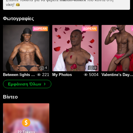
νίκη!
Φωτογραφίες
ΔΩΡΕΆΝ
ΔΩΡΕΆΝ
4
9
221
5004
Between lights and temptations.
My Photos
Valentine's Day is getting hot
Εμφάνιση Όλων
Βίντεο
22 Tokens