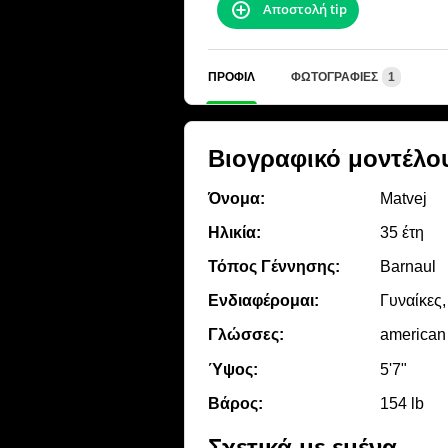
Αποστολή tip
ΠΡΟΦΊΛ
ΦΩΤΟΓΡΑΦΊΕΣ
1
Βιογραφικό μοντέλο
Όνομα:
Matvej
Ηλικία:
35 έτη
Τόπος Γέννησης:
Barnaul
Ενδιαφέρομαι:
Γυναίκες,
Γλώσσες:
american
Ύψος:
5'7"
Βάρος:
154 lb
Σχετικά με εμένα