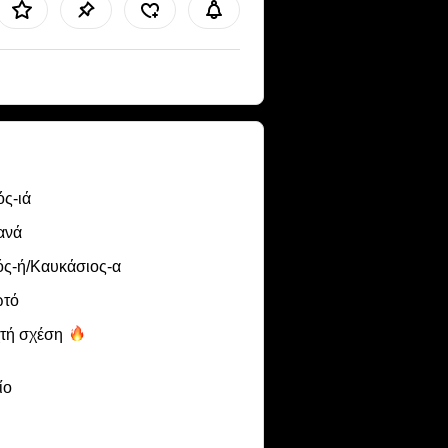
ς-ιά
ανά
ός-ή/Καυκάσιος-α
ωτό
χτή
σχέση
ίο