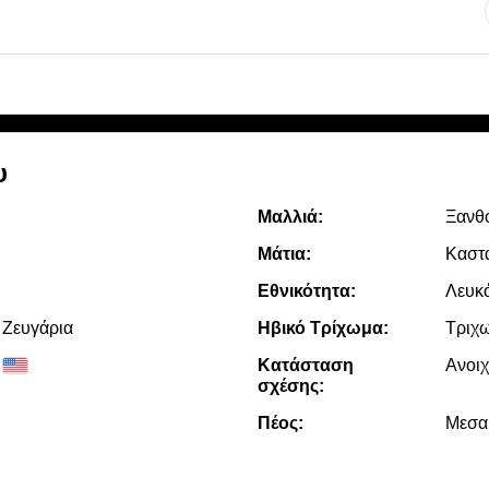
υ
Μαλλιά:
Ξανθό
Μάτια:
Καστ
Εθνικότητα:
Λευκ
 Zευγάρια
Ηβικό Τρίχωμα:
Τριχ
Κατάσταση
Ανοι
σχέσης:
Πέος:
Μεσα