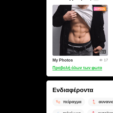
ΔΩΡΕΆΝ
1
My Photos
17
Προβολή όλων των φωτο
Ενδιαφέροντα
πείραγμα
αυνανι