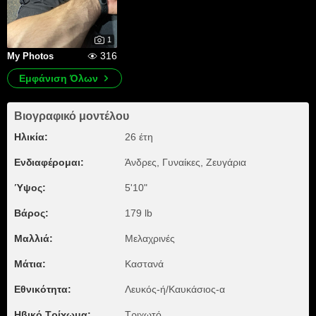
1
316
My Photos
Εμφάνιση Όλων
Βιογραφικό μοντέλου
Ηλικία:
26 έτη
Ενδιαφέρομαι:
Άνδρες, Γυναίκες, Zευγάρια
Ύψος:
5'10"
Βάρος:
179 lb
Μαλλιά:
Μελαχρινές
Μάτια:
Καστανά
Εθνικότητα:
Λευκός-ή/Καυκάσιος-α
Ηβικό Τρίχωμα:
Τριχωτό