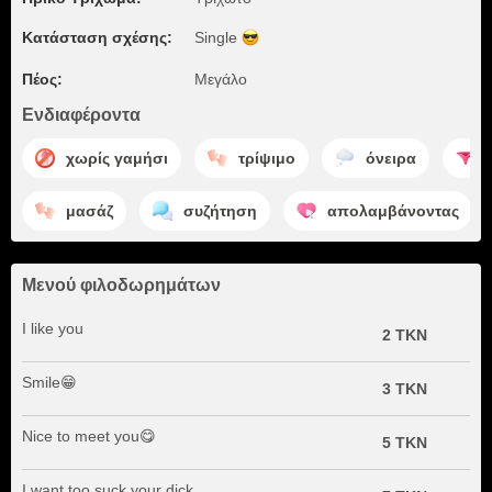
Κατάσταση σχέσης:
Single
Πέος:
Μεγάλο
Ενδιαφέροντα
χωρίς γαμήσι
τρίψιμο
όνειρα
μασάζ
συζήτηση
απολαμβάνοντας
Μενού φιλοδωρημάτων
I like you
2 TKN
Smile😁
3 TKN
Nice to meet you😋
5 TKN
I want too suck your dick