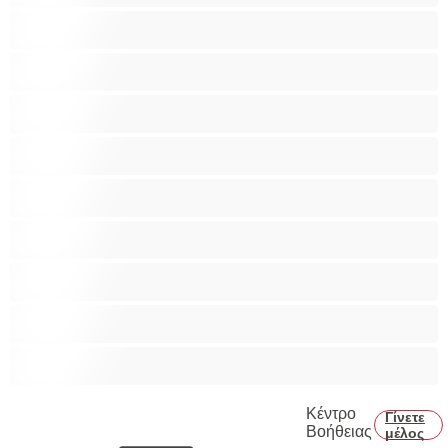
Bisexual
Zευγάρια
Γκέι
Ετερoφυλικό
Καλύτερα για Ιδιωτικές συνομιλίες
Κολέγιο
Μεγάλο Πουλί
Μύες
Πρωκτικό
Κέντρο
Γίνετε
Βοήθειας
μέλος