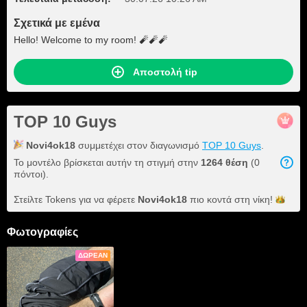
Σχετικά με εμένα
Hello! Welcome to my room! 🧨🧨🧨
Αποστολή tip
TOP 10 Guys
Novi4ok18
συμμετέχει στον διαγωνισμό
TOP 10 Guys
.
Το μοντέλο βρίσκεται αυτήν τη στιγμή στην
1264 θέση
(0
πόντοι).
Στείλτε Tokens για να φέρετε
Novi4ok18
πιο κοντά στη
νίκη!
Φωτογραφίες
ΔΩΡΕΆΝ