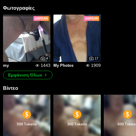
Φωτογραφίες
ΔΩΡΕΆΝ
ΔΩΡΕΆΝ
4
17
1443
1909
my
My Photos
Εμφάνιση Όλων
Βίντεο
500 Tokens
300 Tokens
600 Token