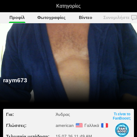
Κατηγορίες
raym673
Προφίλ
Φωτογραφίες
Βίντεο
Συνομιλήστε
raym673
Για:
Άνδρας
Τι είναι το
FanBoost;
Γλώσσες:
american
Γαλλικά
Τελευταία μετάδοση:
15.07.26 11:49 AM