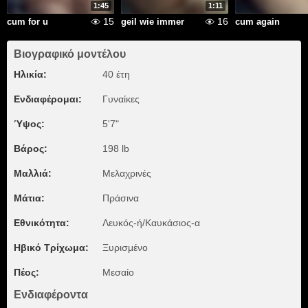
1:45
1:11
15
16
cum for u
geil wie immer
cum again
Βιογραφικό μοντέλου
Ηλικία:
40 έτη
Ενδιαφέρομαι:
Γυναίκες
Ύψος:
5'7"
Βάρος:
198 lb
Μαλλιά:
Μελαχρινές
Μάτια:
Πράσινα
Εθνικότητα:
Λευκός-ή/Καυκάσιος-α
Ηβικό Τρίχωμα:
Ξυρισμένο
Πέος:
Μεσαίο
Ενδιαφέροντα