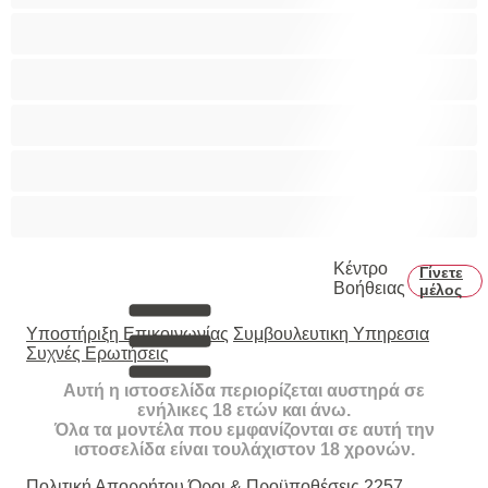
Καλύτερα για Ιδιωτικές συνομιλίες
Κολέγιο
Μεγάλο Πουλί
Μύες
Πρωκτικό
Κέντρο
Γίνετε
Βοήθειας
μέλος
Υποστήριξη Επικοινωνίας
Συμβουλευτικη Υπηρεσια
Συχνές Ερωτήσεις
Αυτή η ιστοσελίδα περιορίζεται αυστηρά σε
ενήλικες 18 ετών και άνω.
Όλα τα μοντέλα που εμφανίζονται σε αυτή την
ιστοσελίδα είναι τουλάχιστον 18 χρονών.
Πολιτική Απορρήτου
Όροι & Προϋποθέσεις
2257