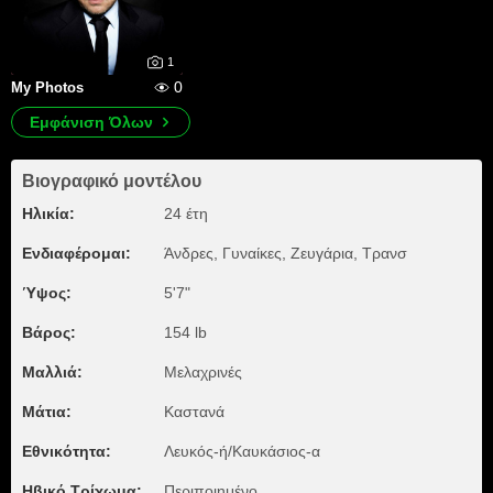
1
0
My Photos
Εμφάνιση Όλων
Βιογραφικό μοντέλου
Ηλικία:
24 έτη
Ενδιαφέρομαι:
Άνδρες, Γυναίκες, Zευγάρια, Τρανσ
Ύψος:
5'7"
Βάρος:
154 lb
Μαλλιά:
Μελαχρινές
Μάτια:
Καστανά
Εθνικότητα:
Λευκός-ή/Καυκάσιος-α
Ηβικό Τρίχωμα:
Περιποιημένο