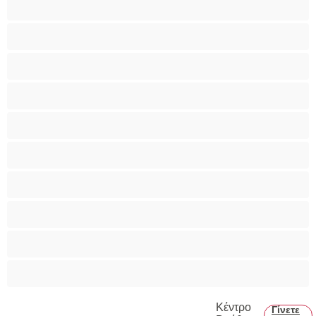
Bisexual
Zευγάρια
Γκέι
Ετερoφυλικό
Καλύτερα για Ιδιωτικές συνομιλίες
Κολέγιο
Μεγάλο Πουλί
Μύες
Πρωκτικό
Κέντρο
Γίνετε