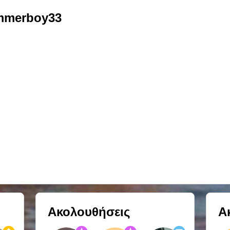
mmerboy33
Ακολουθήσεις
Α