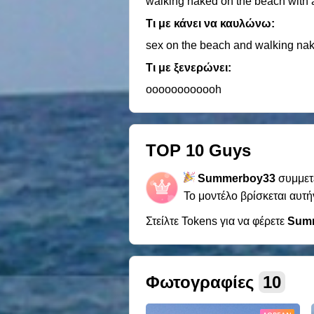
walking naked on the beach with 
Τι με κάνει να καυλώνω:
sex on the beach and walking naked 
Τι με ξενερώνει:
oooooooooooh
TOP 10 Guys
Summerboy33
συμμετ
Το μοντέλο βρίσκεται αυτή
Στείλτε Tokens για να φέρετε
Sum
Φωτογραφίες
10