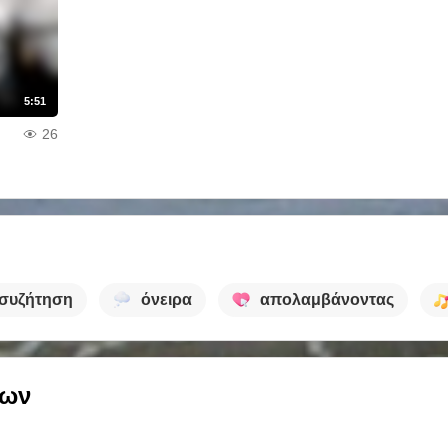
5:51
26
συζήτηση
όνειρα
απολαμβάνοντας
των