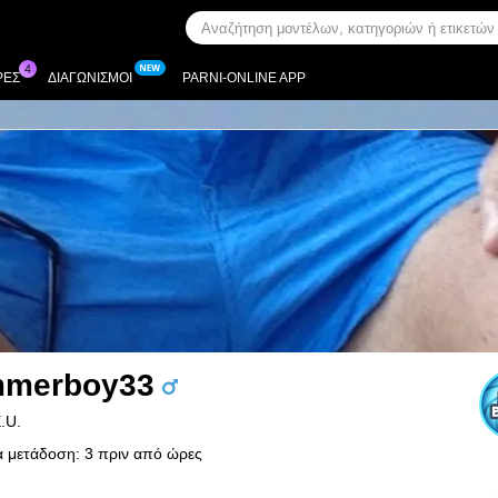
ΡΕΣ
ΔΙΑΓΩΝΙΣΜΟΊ
PARNI-ONLINE APP
merboy33
E.U.
α μετάδοση: 3 πριν από ώρες