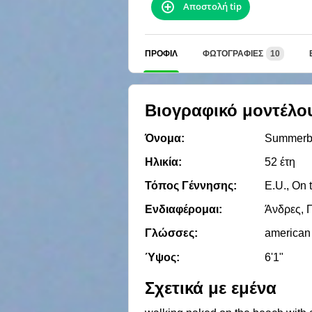
Αποστολή tip
ΠΡΟΦΊΛ
ΦΩΤΟΓΡΑΦΊΕΣ
10
Βιογραφικό μοντέλο
Όνομα:
Summerb
Ηλικία:
52 έτη
Τόπος Γέννησης:
E.U., On 
Ενδιαφέρομαι:
Άνδρες, Γ
Γλώσσες:
american
Ύψος:
6'1"
Σχετικά με εμένα