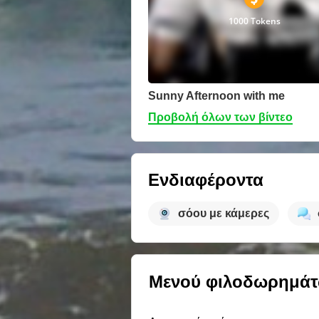
1000 Tokens
Sunny Afternoon with me
Προβολή όλων των βίντεο
Ενδιαφέροντα
σόου με κάμερες
Μενού φιλοδωρημά