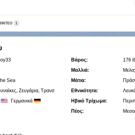
ΒΊΝΤΕΟ
1
υ
oy33
Βάρος:
176 l
Μαλλιά:
Μελα
the Sea
Μάτια:
Πράσ
υναίκες, Zευγάρια, Τρανσ
Εθνικότητα:
Λευκ
Γερμανικά
Ηβικό Τρίχωμα:
Περι
Πέος:
Μεσα