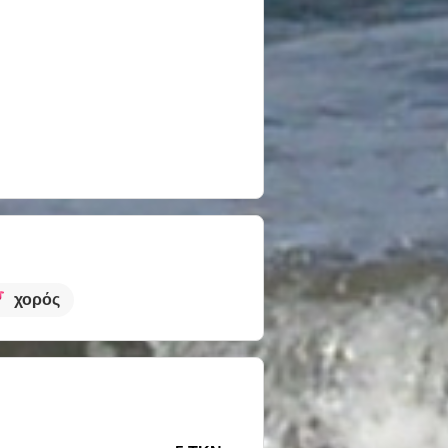
χορός