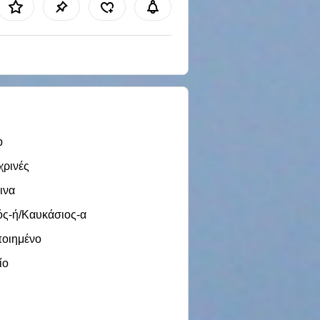
b
χρινές
ινα
ός-ή/Καυκάσιος-α
ποιημένο
ίο