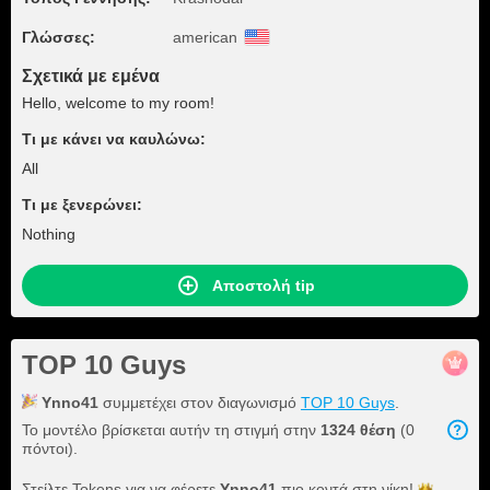
Γλώσσες:
american
Σχετικά με εμένα
Hello, welcome to my room!
Τι με κάνει να καυλώνω:
All
Τι με ξενερώνει:
Nothing
Αποστολή tip
TOP 10 Guys
Ynno41
συμμετέχει στον διαγωνισμό
TOP 10 Guys
.
Το μοντέλο βρίσκεται αυτήν τη στιγμή στην
1324 θέση
(0
πόντοι).
Στείλτε Tokens για να φέρετε
Ynno41
πιο κοντά στη
νίκη!