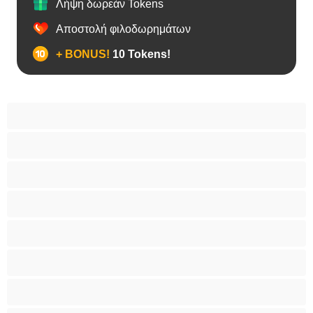
Λήψη δωρεάν Tokens
Αποστολή φιλοδωρημάτων
+ BONUS!
10 Tokens!
Bears
Bisexual
Zευγάρια
Γκέι
Ετερoφυλικό
Καλύτερα για Ιδιωτικές συνομιλίες
Κολέγιο