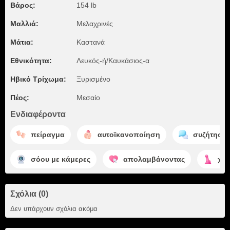
Βάρος:
154 lb
Μαλλιά:
Μελαχρινές
Μάτια:
Καστανά
Εθνικότητα:
Λευκός-ή/Καυκάσιος-α
Ηβικό Τρίχωμα:
Ξυρισμένο
Πέος:
Μεσαίο
Ενδιαφέροντα
πείραγμα
αυτοϊκανοποίηση
συζήτηση
σόου με κάμερες
απολαμβάνοντας
χρ
Σχόλια (0)
Δεν υπάρχουν σχόλια ακόμα