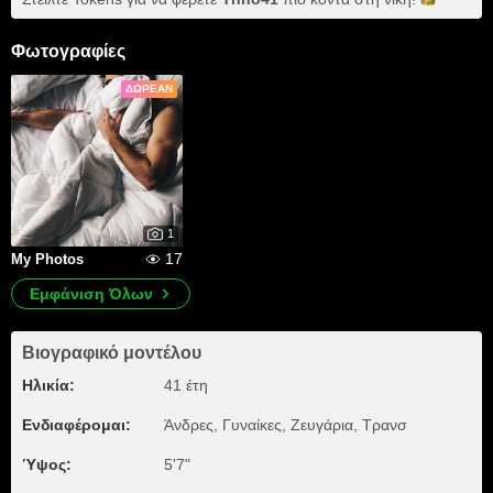
Φωτογραφίες
ΔΩΡΕΆΝ
1
17
My Photos
Εμφάνιση Όλων
Βιογραφικό μοντέλου
Ηλικία:
41 έτη
Ενδιαφέρομαι:
Άνδρες, Γυναίκες, Zευγάρια, Τρανσ
Ύψος:
5'7"