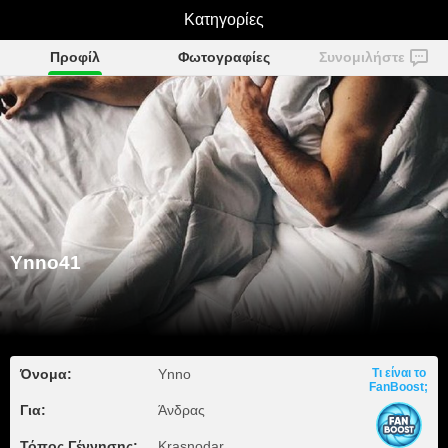
Κατηγορίες
Ynno41
Προφίλ
Φωτογραφίες
Συνομιλήστε
Ynno41
Όνομα:
Ynno
Τι είναι το
FanBoost;
Για:
Άνδρας
Τόπος Γέννησης:
Krasnodar