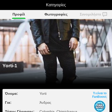
Κατηγορίες
Yorti-1
Προφίλ
Φωτογραφίες
Συνομιλήστε
Yorti-1
Όνομα:
Yorti
Τι είναι το
FanBoost;
Για:
Άνδρας
Τόπος Γέννησης:
Colombia, Chimichagua