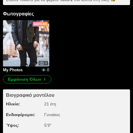
Φωτογραφίες
ΔΩΡΕΆΝ
1
0
My Photos
Εμφάνιση Όλων
Βιογραφικό μοντέλου
Ηλικία:
21 έτη
Ενδιαφέρομαι:
Γυναίκες
Ύψος:
5'9"