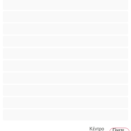
Bears
Bisexual
Zευγάρια
Γκέι
Ετερoφυλικό
Καλύτερα για Ιδιωτικές συνομιλίες
Κολέγιο
Μεγάλο Πουλί
Μύες
Πρωκτικό
Κέντρο
Γίνετε