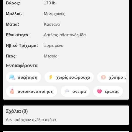
Βάρος:
170 lb
Μαλλιά:
Μελαχρινές
Μάτια:
Καστανά
Εθνικότητα:
Λατίνος-α/Ισπανός-ίδα
Ηβικό Τρίχωμα:
Ξυρισμένο
Πέος:
Μεσαίο
Ενδιαφέροντα
συζήτηση
χωρίς εσώρουχα
χύσιμο μέ
αυτοϊκανοποίηση
όνειρα
έρωτας
Σχόλια (0)
Δεν υπάρχουν σχόλια ακόμα