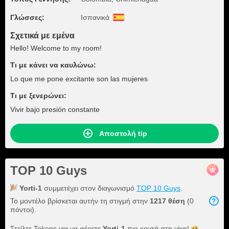
Γλώσσες:
Ισπανικά
Σχετικά με εμένα
Hello! Welcome to my room!
Τι με κάνει να καυλώνω:
Lo que me pone excitante son las mujeres
Τι με ξενερώνει:
Vivir bajo presión constante
Αποστολή tip
TOP 10 Guys
Yorti-1
συμμετέχει στον διαγωνισμό
TOP 10 Guys
.
Το μοντέλο βρίσκεται αυτήν τη στιγμή στην
1217 θέση
(0
πόντοι).
Στείλτε Tokens για να φέρετε
Yorti-1
πιο κοντά στη
νίκη!