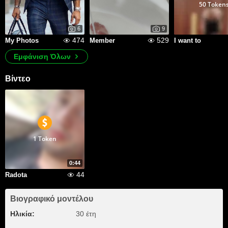
50 Token
6
9
474
529
My Photos
Member
I want to
Εμφάνιση Όλων
Βίντεο
1 Token
0:44
44
Radota
Βιογραφικό μοντέλου
Ηλικία:
30 έτη