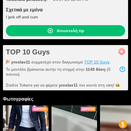
Σχετικά με εμένα
I jerk off and cum
Αποστολή tip
TOP 10 Guys
yroslav11
συμμετέχει στον διαγωνισμό
TOP 10 Guys
.
Το μοντέλο βρίσκεται αυτήν τη στιγμή στην
1145 θέση
(0
πόντοι).
Στείλτε Tokens για να φέρετε
yroslav11
πιο κοντά στη
νίκη!
Φωτογραφίες
ΔΩΡΕΆΝ
ΔΩΡΕΆΝ