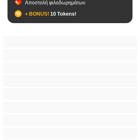
Αποστολή φιλοδωρημάτων
+ BONUS!
10 Tokens!
Bears
Bisexual
Zευγάρια
Γκέι
Ετερoφυλικό
Καλύτερα για Ιδιωτικές συνομιλίες
Κολέγιο
Μεγάλο Πουλί