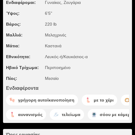
Ενδιαφέρομαι:
Γυναίκες, Zευγάρια
Ύψος:
6'5"
Βάρος:
220 lb
Μαλλιά:
Μελαχρινές
Μάτια:
Καστανά
Εθνικότητα:
Λευκός-ή/Καυκάσιος-α
Ηβικό Τρίχωμα:
Περιποιημένο
Πέος:
Μεσαίο
Ενδιαφέροντα
γρήγορη αυτοϊκανοποίηση
με το χέρι
αυνανισμός
τελείωμα
σόου με κάμερες
Ώρες εργασίας