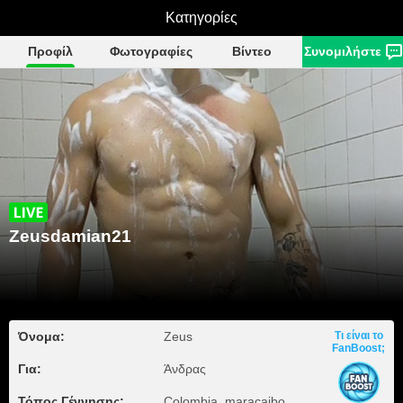
Zeusdamian21
Κατηγορίες
Προφίλ
Φωτογραφίες
Βίντεο
Συνομιλήστε
Zeusdamian21
Όνομα:
Zeus
Τι είναι το
FanBoost;
Για:
Άνδρας
Τόπος Γέννησης:
Colombia, maracaibo