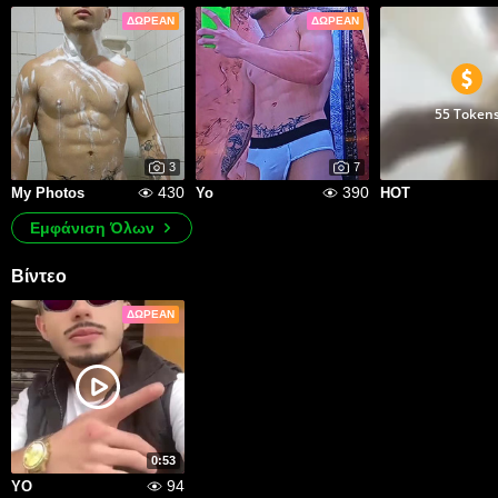
ΔΩΡΕΆΝ
ΔΩΡΕΆΝ
55 Token
3
7
430
390
My Photos
Yo
HOT
Εμφάνιση Όλων
Βίντεο
ΔΩΡΕΆΝ
0:53
94
YO