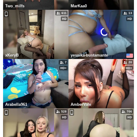
Two_milfs
MarKaa0
611
13
xKeryB
yessika-bustamante
7
20
Arabella961
AmberVale
528
706