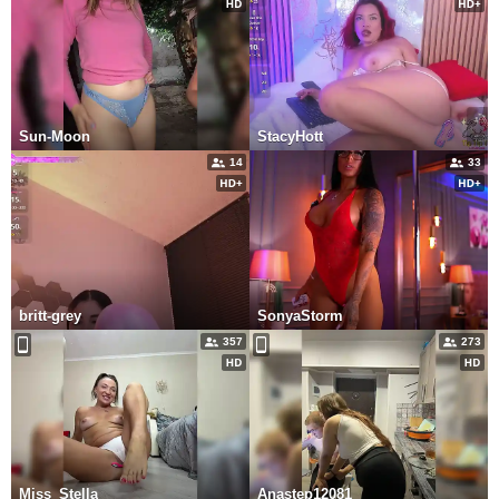
Sun-Moon
StacyHott
14
33
britt-grey
SonyaStorm
357
273
Miss_Stella
Anastep12081