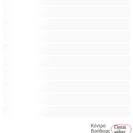
Bisexual
Zευγάρια
Γκέι
Ετερoφυλικό
Καλύτερα για Ιδιωτικές συνομιλίες
Κολέγιο
Μεγάλο Πουλί
Μύες
Πρωκτικό
Κέντρο
Γίνετε
Βοήθειας
μέλος