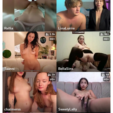
Relfia
LinaLurrre
1.5k
981
Taanni
BellaSins
1k
44
charmerss
SweetyLally