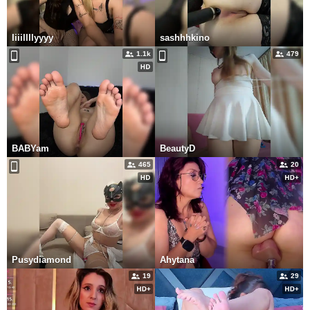
Iiiillllyyyy
sashhhkino
1.1k
479
BABYam
BeautyD
465
20
Pusydiamond
Ahytana
19
29