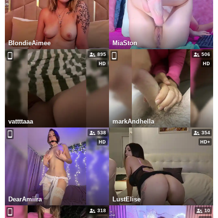
BlondieAimee
MiaSton
895
506
vattttaaa
markAndhella
538
354
DearAmiira
LustElise
318
10