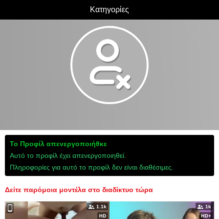
Κατηγορίες
Το Προφίλ απενεργοποιήθκε
Αυτό το προφίλ έχει απενεργοποιηθεί.
Πληροφορίες για αυτό το προφίλ δεν είναι διαθέσιμες.
Δείτε παρόμοια μοντέλα στο διαδίκτυο τώρα
1.1k
1k