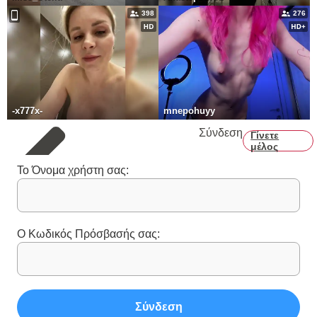
398
276
-x777x-
mnepohuyy
Σύνδεση
Γίνετε
μέλος
Το Όνομα χρήστη σας:
Ο Κωδικός Πρόσβασής σας:
Σύνδεση