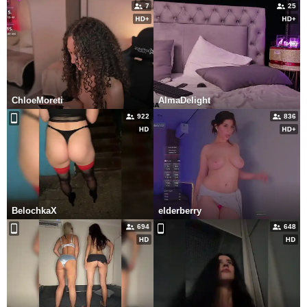
7
25
ChloeMoreti
AlmaDelight
922
836
BelochkaX
elderberry
694
648